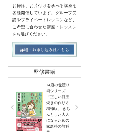
お掃除、お片付けを学べる講座を
各種開催しています。グループ受
講やプライベートレッスンなど、
ご希望に合わせた講座・レッスン
をお選びください。
監修書籍
14歳の世渡り
術シリーズ
『正しい目玉
リンネ
焼きの作り方
編集 
増補版』 きち
基本」
んとした大人
い帖
になるための
宝島社
家庭科の教科