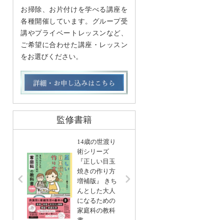
お掃除、お片付けを学べる講座を
各種開催しています。グループ受
講やプライベートレッスンなど、
ご希望に合わせた講座・レッスン
をお選びください。
監修書籍
14歳の世渡り
術シリーズ
『正しい目玉
リンネ
焼きの作り方
編集 
増補版』 きち
基本」
んとした大人
い帖
になるための
宝島社
家庭科の教科