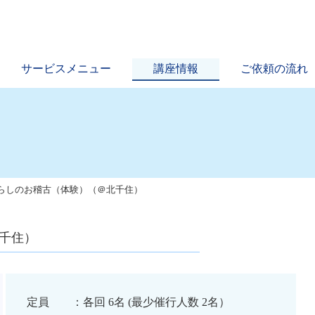
サービスメニュー
講座情報
ご依頼の流れ
暮らしのお稽古（体験）（＠北千住）
千住）
定員 ：各回 6名 (最少催行人数 2名）