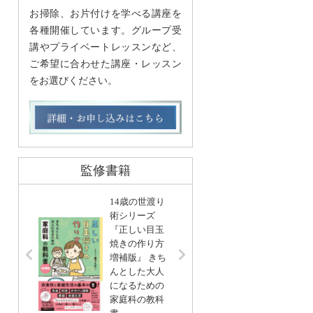
お掃除、お片付けを学べる講座を
各種開催しています。グループ受
講やプライベートレッスンなど、
ご希望に合わせた講座・レッスン
をお選びください。
監修書籍
14歳の世渡り
術シリーズ
『正しい目玉
リンネ
焼きの作り方
編集 
増補版』 きち
基本」
んとした大人
い帖
になるための
宝島社
家庭科の教科