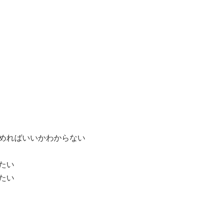
始めればいいかわからない
14歳の世渡り
術シリーズ
たい
「正しい目玉
焼きの作り方
たい
〜きちんとし
た大人になる
ための家庭科
の教科書〜」