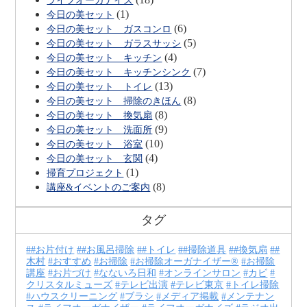
ライフオーガナイズ
(1)
今日の美セット
(6)
今日の美セット ガスコンロ
(5)
今日の美セット ガラスサッシ
(4)
今日の美セット キッチン
(7)
今日の美セット キッチンシンク
(13)
今日の美セット トイレ
(8)
今日の美セット 掃除のきほん
(8)
今日の美セット 換気扇
(9)
今日の美セット 洗面所
(10)
今日の美セット 浴室
(4)
今日の美セット 玄関
(1)
掃育プロジェクト
(8)
講座&イベントのご案内
タグ
#お片付け
#お風呂掃除
#トイレ
#掃除道具
#換気扇
#
木村
おすすめ
お掃除
お掃除オーガナイザー®
お掃除
講座
お片づけ
なないろ日和
オンラインサロン
カビ
クリスタルミューズ
テレビ出演
テレビ東京
トイレ掃除
ハウスクリーニング
ブラシ
メディア掲載
メンテナン