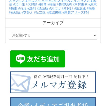
ス
ライフオーガナイザー
ライフオーガナイズ
ラジオ出
演
北千住
大掃除
掃育
掃除
整理収納
木村由依
東京
梅雨
汚れ
洗剤
洗面所
片づけ
片付け
生放送
簡単
花粉症
衣替え
足立区
雑誌掲載
鳥越アリーズFM
アーカイブ