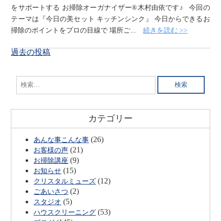
をサポートする お掃除オーガナイザー®木村由依です♪ 今回の
テーマは『今日の美セット キッチンシンク』 今日からできるお
掃除のポイントをプロの目線で 場所ご...
続きを読む >>
投
過去の投稿
稿
ナ
検
ビ
索:
ゲ
ー
カテゴリー
シ
ョ
(26)
あんな事こんな事
ン
(21)
お客様の声
(9)
お掃除講座
(15)
お知らせ
(12)
クリスタルミューズ
(2)
ごあいさつ
(5)
スタジオ
(53)
ハウスクリーニング