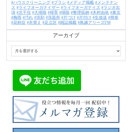
ハウスクリーニング
ブラシ
メディア掲載
メンテナン
ス
ライフオーガナイザー
ライフオーガナイズ
ラジオ出
演
北千住
大掃除
掃育
掃除
整理収納
木村由依
東京
梅雨
汚れ
洗剤
洗面所
片づけ
片付け
生放送
簡単
花粉症
衣替え
足立区
雑誌掲載
鳥越アリーズFM
アーカイブ