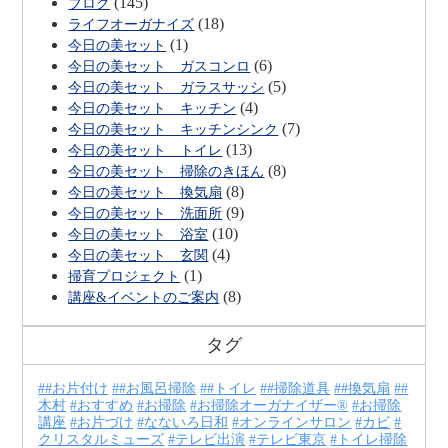
(145)
ブログ
(18)
ライフオーガナイズ
(1)
今日の美セット
(6)
今日の美セット ガスコンロ
(5)
今日の美セット ガラスサッシ
(4)
今日の美セット キッチン
(7)
今日の美セット キッチンシンク
(13)
今日の美セット トイレ
(8)
今日の美セット 掃除のきほん
(8)
今日の美セット 換気扇
(9)
今日の美セット 洗面所
(10)
今日の美セット 浴室
(4)
今日の美セット 玄関
(1)
掃育プロジェクト
(8)
講座&イベントのご案内
タグ
#お片付け
#お風呂掃除
#トイレ
#掃除道具
#換気扇
#
木村
おすすめ
お掃除
お掃除オーガナイザー®
お掃除
講座
お片づけ
なないろ日和
オンラインサロン
カビ
クリスタルミューズ
テレビ出演
テレビ東京
トイレ掃除