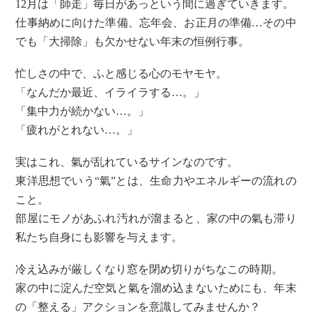
12月は「師走」毎日があっという間に過ぎていきます。
仕事納めに向けた準備、忘年会、お正月の準備…その中
でも「大掃除」も欠かせない年末の恒例行事。
忙しさの中で、ふと感じる心のモヤモヤ。
「なんだか最近、イライラする…。」
「集中力が続かない…。」
「疲れがとれない…。」
実はこれ、氣が乱れているサインなのです。
東洋思想でいう“氣”とは、生命力やエネルギーの流れの
こと。
部屋にモノがあふれ汚れが溜まると、家の中の氣も滞り
私たち自身にも影響を与えます。
冷え込みが厳しくなり窓を閉め切りがちなこの時期。
家の中に淀んだ空気と氣を溜め込まないためにも、年末
の「整える」アクションを意識してみませんか？