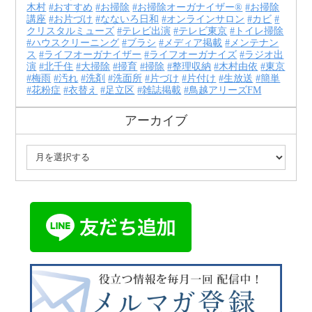
木村
おすすめ
お掃除
お掃除オーガナイザー®
お掃除
講座
お片づけ
なないろ日和
オンラインサロン
カビ
クリスタルミューズ
テレビ出演
テレビ東京
トイレ掃除
ハウスクリーニング
ブラシ
メディア掲載
メンテナン
ス
ライフオーガナイザー
ライフオーガナイズ
ラジオ出
演
北千住
大掃除
掃育
掃除
整理収納
木村由依
東京
梅雨
汚れ
洗剤
洗面所
片づけ
片付け
生放送
簡単
花粉症
衣替え
足立区
雑誌掲載
鳥越アリーズFM
アーカイブ