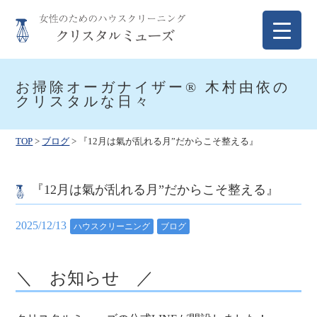
Skip
to
content
クリスタルミューズ
女性のためのハウスクリーニング
お掃除オーガナイザー® 木村由依の
クリスタルな日々
TOP
>
ブログ
>
『12月は氣が乱れる月”だからこそ整える』
『12月は氣が乱れる月”だからこそ整える』
2025/12/13
ハウスクリーニング
ブログ
＼ お知らせ ／