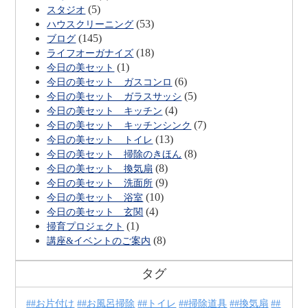
(5)
スタジオ
(53)
ハウスクリーニング
(145)
ブログ
(18)
ライフオーガナイズ
(1)
今日の美セット
(6)
今日の美セット ガスコンロ
(5)
今日の美セット ガラスサッシ
(4)
今日の美セット キッチン
(7)
今日の美セット キッチンシンク
(13)
今日の美セット トイレ
(8)
今日の美セット 掃除のきほん
(8)
今日の美セット 換気扇
(9)
今日の美セット 洗面所
(10)
今日の美セット 浴室
(4)
今日の美セット 玄関
(1)
掃育プロジェクト
(8)
講座&イベントのご案内
タグ
#お片付け
#お風呂掃除
#トイレ
#掃除道具
#換気扇
#