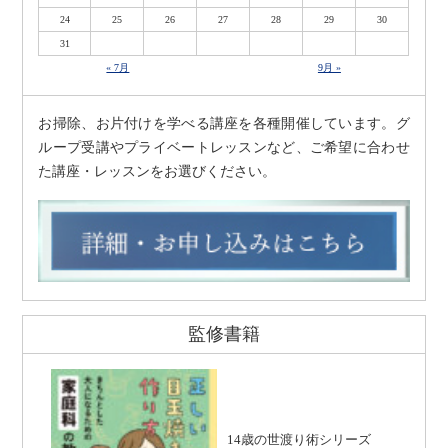
24
25
26
27
28
29
30
31
« 7月
9月 »
お掃除、お片付けを学べる講座を各種開催しています。グ
ループ受講やプライベートレッスンなど、ご希望に合わせ
た講座・レッスンをお選びください。
監修書籍
14歳の世渡り術シリーズ