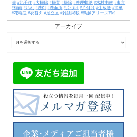
演
北千住
大掃除
掃育
掃除
整理収納
木村由依
東京
梅雨
汚れ
洗剤
洗面所
片づけ
片付け
生放送
簡単
花粉症
衣替え
足立区
雑誌掲載
鳥越アリーズFM
アーカイブ