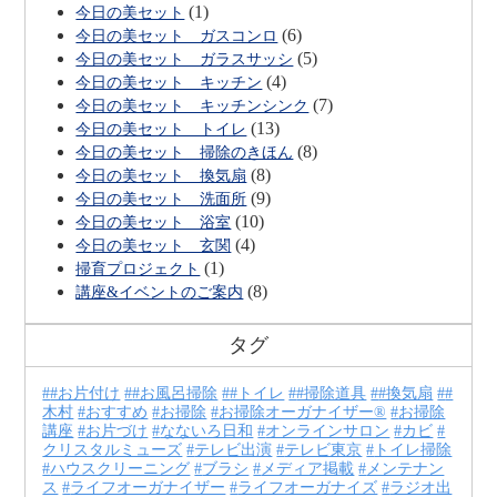
(1)
今日の美セット
(6)
今日の美セット ガスコンロ
(5)
今日の美セット ガラスサッシ
(4)
今日の美セット キッチン
(7)
今日の美セット キッチンシンク
(13)
今日の美セット トイレ
(8)
今日の美セット 掃除のきほん
(8)
今日の美セット 換気扇
(9)
今日の美セット 洗面所
(10)
今日の美セット 浴室
(4)
今日の美セット 玄関
(1)
掃育プロジェクト
(8)
講座&イベントのご案内
タグ
#お片付け
#お風呂掃除
#トイレ
#掃除道具
#換気扇
#
木村
おすすめ
お掃除
お掃除オーガナイザー®
お掃除
講座
お片づけ
なないろ日和
オンラインサロン
カビ
クリスタルミューズ
テレビ出演
テレビ東京
トイレ掃除
ハウスクリーニング
ブラシ
メディア掲載
メンテナン
ス
ライフオーガナイザー
ライフオーガナイズ
ラジオ出