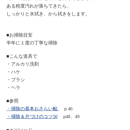
ある程度汚れが落ちてきたら、
しっかりと水拭き、から拭きをします。
■お掃除目安
半年に１度の丁寧な掃除
■こんな道具で
・アルカリ洗剤
・ハケ
・ブラシ
・ヘラ
■参照
・掃除の基本おさらい帖
ｐ46
・掃除＆片づけのコツ50
p48、49