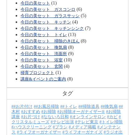
(1)
今日の美セット
(6)
今日の美セット ガスコンロ
(5)
今日の美セット ガラスサッシ
(4)
今日の美セット キッチン
(7)
今日の美セット キッチンシンク
(13)
今日の美セット トイレ
(8)
今日の美セット 掃除のきほん
(8)
今日の美セット 換気扇
(9)
今日の美セット 洗面所
(10)
今日の美セット 浴室
(4)
今日の美セット 玄関
(1)
掃育プロジェクト
(8)
講座&イベントのご案内
タグ
#お片付け
#お風呂掃除
#トイレ
#掃除道具
#換気扇
#
木村
おすすめ
お掃除
お掃除オーガナイザー®
お掃除
講座
お片づけ
なないろ日和
オンラインサロン
カビ
クリスタルミューズ
テレビ出演
テレビ東京
トイレ掃除
ハウスクリーニング
ブラシ
メディア掲載
メンテナン
ス
ライフオーガナイザー
ライフオーガナイズ
ラジオ出