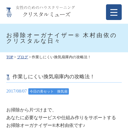
Skip
to
content
クリスタルミューズ
女性のためのハウスクリーニング
お掃除オーガナイザー® 木村由依の
クリスタルな日々
TOP
>
ブログ
>
作業しにくい換気扇庫内の攻略法！
作業しにくい換気扇庫内の攻略法！
2017/08/07
今日の美セット 換気扇
お掃除から片づけまで、
あなたに必要なサービスや仕組み作りをサポートする
お掃除オーガナイザー®木村由依です♪