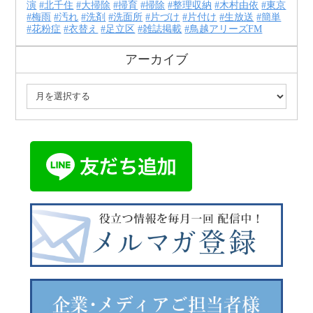
演
北千住
大掃除
掃育
掃除
整理収納
木村由依
東京
梅雨
汚れ
洗剤
洗面所
片づけ
片付け
生放送
簡単
花粉症
衣替え
足立区
雑誌掲載
鳥越アリーズFM
アーカイブ