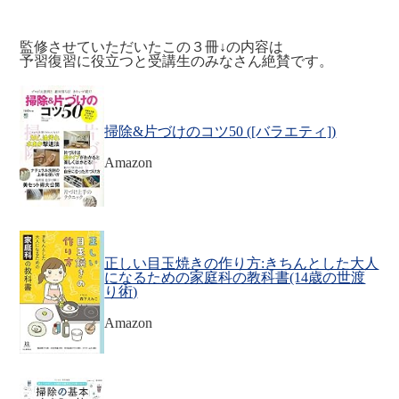
監修させていただいたこの３冊↓の内容は
予習復習に役立つと受講生のみなさん絶賛です。
掃除&片づけのコツ50 ([バラエティ])
Amazon
正しい目玉焼きの作り方:きちんとした大人
になるための家庭科の教科書(14歳の世渡
り術)
Amazon