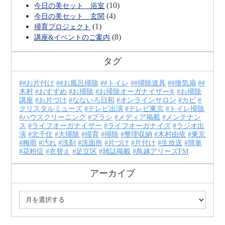
(10)
今日の美セット 浴室
(4)
今日の美セット 玄関
(1)
掃育プロジェクト
(8)
講座&イベントのご案内
タグ
#お片付け
#お風呂掃除
#トイレ
#掃除道具
#換気扇
#
木村
おすすめ
お掃除
お掃除オーガナイザー®
お掃除
講座
お片づけ
なないろ日和
オンラインサロン
カビ
クリスタルミューズ
テレビ出演
テレビ東京
トイレ掃除
ハウスクリーニング
ブラシ
メディア掲載
メンテナン
ス
ライフオーガナイザー
ライフオーガナイズ
ラジオ出
演
北千住
大掃除
掃育
掃除
整理収納
木村由依
東京
梅雨
汚れ
洗剤
洗面所
片づけ
片付け
生放送
簡単
花粉症
衣替え
足立区
雑誌掲載
鳥越アリーズFM
アーカイブ