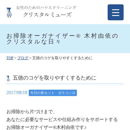
Skip
to
content
クリスタルミューズ
女性のためのハウスクリーニング
お掃除オーガナイザー® 木村由依の
クリスタルな日々
TOP
>
ブログ
>
五徳のコゲを取りやすくするために
五徳のコゲを取りやすくするために
2017/08/18
今日の美セット ガスコンロ
お掃除から片づけまで、
あなたに必要なサービスや仕組み作りをサポートする
お掃除オーガナイザー®木村由依です♪