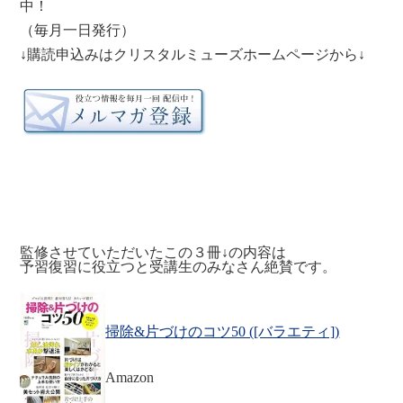
中！
（毎月一日発行）
↓購読申込みはクリスタルミューズホームページから↓
監修させていただいたこの３冊↓の内容は
予習復習に役立つと受講生のみなさん絶賛です。
掃除&片づけのコツ50 ([バラエティ])
Amazon