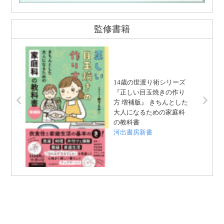
監修書籍
14歳の世渡り術シリーズ
『正しい目玉焼きの作り
方 増補版』 きちんとした
大人になるための家庭科
の教科書
河出書房新書