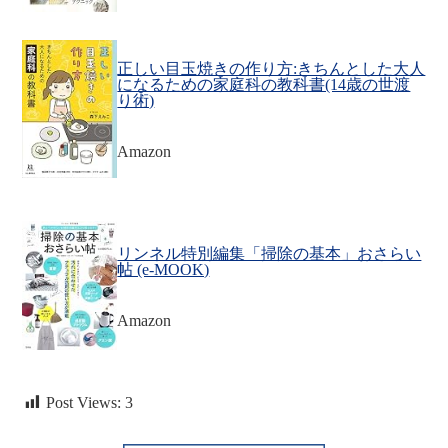
正しい目玉焼きの作り方:きちんとした大人
になるための家庭科の教科書(14歳の世渡
り術)
Amazon
リンネル特別編集「掃除の基本」おさらい
帖 (e-MOOK)
Amazon
Post Views:
3