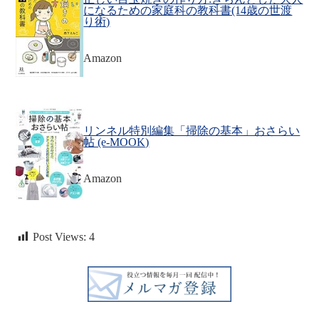
になるための家庭科の教科書(14歳の世渡
り術)
Amazon
リンネル特別編集「掃除の基本」おさらい
帖 (e-MOOK)
Amazon
Post Views:
4