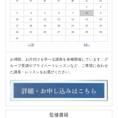
月
火
水
木
金
土
日
1
2
3
4
5
6
7
8
9
10
11
12
13
14
15
16
17
18
19
20
21
22
23
24
25
26
27
28
29
30
31
« 7月
9月 »
お掃除、お片付けを学べる講座を各種開催しています。グ
ループ受講やプライベートレッスンなど、ご希望に合わせ
た講座・レッスンをお選びください。
監修書籍