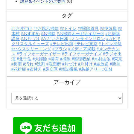
(8)
講座&イベントのご案内
タグ
#お片付け
#お風呂掃除
#トイレ
#掃除道具
#換気扇
#
木村
おすすめ
お掃除
お掃除オーガナイザー®
お掃除
講座
お片づけ
なないろ日和
オンラインサロン
カビ
クリスタルミューズ
テレビ出演
テレビ東京
トイレ掃除
ハウスクリーニング
ブラシ
メディア掲載
メンテナン
ス
ライフオーガナイザー
ライフオーガナイズ
ラジオ出
演
北千住
大掃除
掃育
掃除
整理収納
木村由依
東京
梅雨
汚れ
洗剤
洗面所
片づけ
片付け
生放送
簡単
花粉症
衣替え
足立区
雑誌掲載
鳥越アリーズFM
アーカイブ