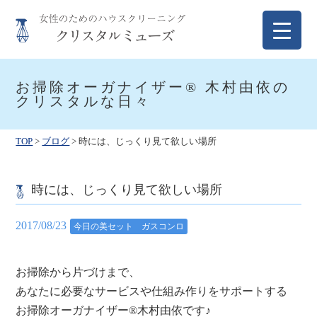
Skip
to
content
クリスタルミューズ
女性のためのハウスクリーニング
お掃除オーガナイザー® 木村由依の
クリスタルな日々
TOP
>
ブログ
>
時には、じっくり見て欲しい場所
時には、じっくり見て欲しい場所
2017/08/23
今日の美セット ガスコンロ
お掃除から片づけまで、
あなたに必要なサービスや仕組み作りをサポートする
お掃除オーガナイザー®木村由依です♪