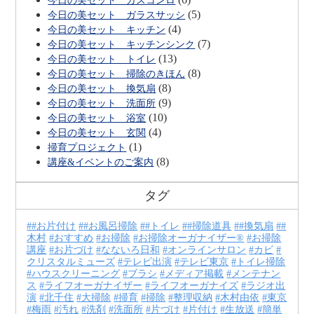
今日の美セット ガスコンロ
(5)
今日の美セット ガラスサッシ
(4)
今日の美セット キッチン
(7)
今日の美セット キッチンシンク
(13)
今日の美セット トイレ
(8)
今日の美セット 掃除のきほん
(8)
今日の美セット 換気扇
(9)
今日の美セット 洗面所
(10)
今日の美セット 浴室
(4)
今日の美セット 玄関
(1)
掃育プロジェクト
(8)
講座&イベントのご案内
タグ
#お片付け
#お風呂掃除
#トイレ
#掃除道具
#換気扇
#
木村
おすすめ
お掃除
お掃除オーガナイザー®
お掃除
講座
お片づけ
なないろ日和
オンラインサロン
カビ
クリスタルミューズ
テレビ出演
テレビ東京
トイレ掃除
ハウスクリーニング
ブラシ
メディア掲載
メンテナン
ス
ライフオーガナイザー
ライフオーガナイズ
ラジオ出
演
北千住
大掃除
掃育
掃除
整理収納
木村由依
東京
梅雨
汚れ
洗剤
洗面所
片づけ
片付け
生放送
簡単