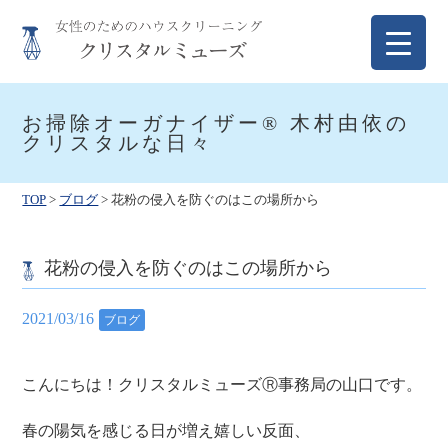
Skip
to
content
クリスタルミューズ
女性のためのハウスクリーニング
お掃除オーガナイザー® 木村由依の
クリスタルな日々
TOP
>
ブログ
>
花粉の侵入を防ぐのはこの場所から
花粉の侵入を防ぐのはこの場所から
2021/03/16
ブログ
こんにちは！クリスタルミューズⓇ事務局の山口です。
春の陽気を感じる日が増え嬉しい反面、