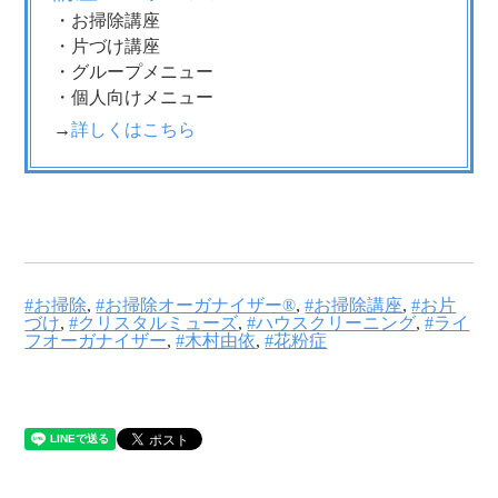
・お掃除講座
・片づけ講座
・グループメニュー
・個人向けメニュー
→
詳しくはこちら
お掃除
,
お掃除オーガナイザー®
,
お掃除講座
,
お片
づけ
,
クリスタルミューズ
,
ハウスクリーニング
,
ライ
フオーガナイザー
,
木村由依
,
花粉症