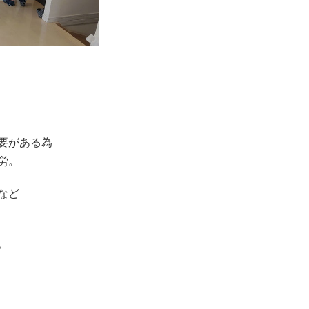
要がある為
労。
など
。