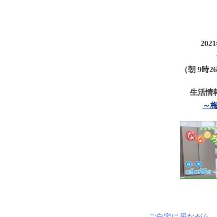
20
（朝 9時2
生活情
～
ご自宅に居ながら