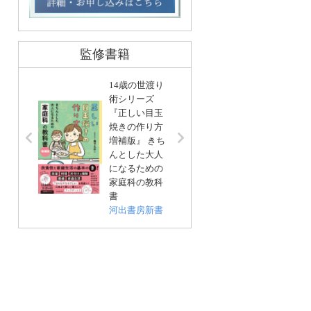
監修書籍
14歳の世渡り
術シリーズ
『正しい目玉
リンネ
焼きの作り方
編集 
増補版』 きち
基本」
んとした大人
い帖
になるための
宝島社
家庭科の教科
書
河出書房新書