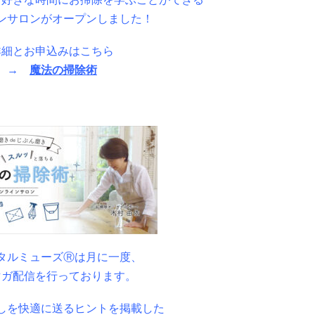
ンサロンがオープンしました！
詳細とお申込みはこちら
→
魔法の掃除術
14歳の世渡り
術シリーズ
「正しい目玉
焼きの作り方
〜きちんとし
た大人になる
ための家庭科
の教科書〜」
河出書房新書
タルミューズⓇは月に一度、
マガ配信を行っております。
しを快適に送るヒントを掲載した