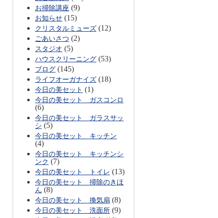
(9)
お掃除講座
(15)
お知らせ
(12)
クリスタルミューズ
(2)
ごあいさつ
(5)
スタジオ
(53)
ハウスクリーニング
(145)
ブログ
(18)
ライフオーガナイズ
(1)
今日の美セット
今日の美セット ガスコンロ
(6)
今日の美セット ガラスサッ
(5)
シ
今日の美セット キッチン
(4)
今日の美セット キッチンシ
(7)
ンク
(13)
今日の美セット トイレ
今日の美セット 掃除のきほ
(8)
ん
(8)
今日の美セット 換気扇
(9)
今日の美セット 洗面所