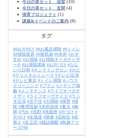
(10)
今日の美セット 浴室
(4)
今日の美セット 玄関
(1)
掃育プロジェクト
(8)
講座&イベントのご案内
タグ
#お片付け
#お風呂掃除
#トイレ
#掃除道具
#換気扇
#木村
おす
すめ
お掃除
お掃除オーガナイザ
ー®
お掃除講座
お片づけ
なな
いろ日和
オンラインサロン
カビ
クリスタルミューズ
テレビ出演
テレビ東京
トイレ掃除
ハウス
クリーニング
ブラシ
メディア掲
載
メンテナンス
ライフオーガナ
イザー
ライフオーガナイズ
ラジ
オ出演
北千住
大掃除
掃育
掃
除
整理収納
木村由依
東京
梅
雨
汚れ
洗剤
洗面所
片づけ
片付け
生放送
簡単
花粉症
衣
替え
足立区
雑誌掲載
鳥越アリ
ーズFM