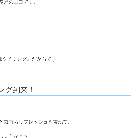
務局の山口です。
！
除タイミング』だからです！
ング到来！
と気持ちリフレッシュを兼ねて、
しょうか＾＾