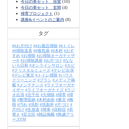
(10)
今日の美セット 浴室
(4)
今日の美セット 玄関
(1)
掃育プロジェクト
(8)
講座&イベントのご案内
タグ
#お片付け
#お風呂掃除
#トイレ
#掃除道具
#換気扇
#木村
おす
すめ
お掃除
お掃除オーガナイザ
ー®
お掃除講座
お片づけ
なな
いろ日和
オンラインサロン
カビ
クリスタルミューズ
テレビ出演
テレビ東京
トイレ掃除
ハウス
クリーニング
ブラシ
メディア掲
載
メンテナンス
ライフオーガナ
イザー
ライフオーガナイズ
ラジ
オ出演
北千住
大掃除
掃育
掃
除
整理収納
木村由依
東京
梅
雨
汚れ
洗剤
洗面所
片づけ
片付け
生放送
簡単
花粉症
衣
替え
足立区
雑誌掲載
鳥越アリ
ーズFM