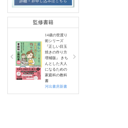
監修書籍
14歳の世渡り
術シリーズ
『正しい目玉
リンネ
焼きの作り方
編集 
増補版』 きち
基本」
んとした大人
い帖
になるための
宝島社
家庭科の教科
書
河出書房新書