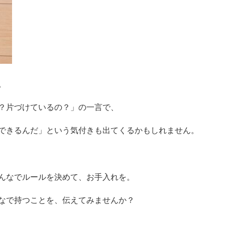
14歳の世渡り
術シリーズ
。
「正しい目玉
焼きの作り方
？片づけているの？」の一言で、
〜きちんとし
た大人になる
ための家庭科
できるんだ」という気付きも出てくるかもしれません。
の教科書〜」
河出書房新書
んなでルールを決めて、お手入れを。
なで持つことを、伝えてみませんか？