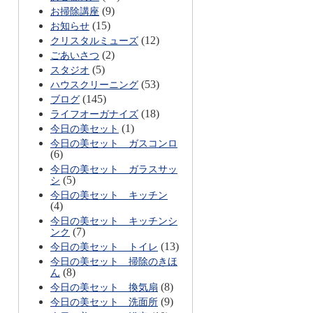
(9)
お掃除講座
(15)
お知らせ
(12)
クリスタルミューズ
(2)
ごあいさつ
(5)
スタジオ
(53)
ハウスクリーニング
(145)
ブログ
(18)
ライフオーガナイズ
(1)
今日の美セット
今日の美セット ガスコンロ
(6)
今日の美セット ガラスサッ
(5)
シ
今日の美セット キッチン
(4)
今日の美セット キッチンシ
(7)
ンク
(13)
今日の美セット トイレ
今日の美セット 掃除のきほ
(8)
ん
(8)
今日の美セット 換気扇
(9)
今日の美セット 洗面所