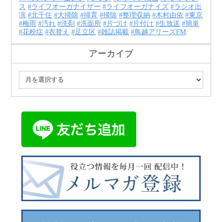
ス
ライフオーガナイザー
ライフオーガナイズ
ラジオ出
演
北千住
大掃除
掃育
掃除
整理収納
木村由依
東京
梅雨
汚れ
洗剤
洗面所
片づけ
片付け
生放送
簡単
花粉症
衣替え
足立区
雑誌掲載
鳥越アリーズFM
アーカイブ