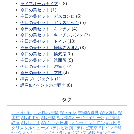
(18)
ライフオーガナイズ
(1)
今日の美セット
(6)
今日の美セット ガスコンロ
(5)
今日の美セット ガラスサッシ
(4)
今日の美セット キッチン
(7)
今日の美セット キッチンシンク
(13)
今日の美セット トイレ
(8)
今日の美セット 掃除のきほん
(8)
今日の美セット 換気扇
(9)
今日の美セット 洗面所
(10)
今日の美セット 浴室
(4)
今日の美セット 玄関
(1)
掃育プロジェクト
(8)
講座&イベントのご案内
タグ
#お片付け
#お風呂掃除
#トイレ
#掃除道具
#換気扇
#
木村
おすすめ
お掃除
お掃除オーガナイザー®
お掃除
講座
お片づけ
なないろ日和
オンラインサロン
カビ
クリスタルミューズ
テレビ出演
テレビ東京
トイレ掃除
ハウスクリーニング
ブラシ
メディア掲載
メンテナン