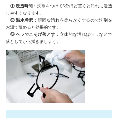
① 浸透時間
：洗剤をつけて5分ほど置くと汚れに浸透
しやすくなります。
②
温水希釈
：頑固な汚れを柔らかくするので洗剤を
お湯で薄めると効果的です。
③ ヘラでこそげ落とす
：立体的な汚れはヘラなどで
落としてから拭きましょう。