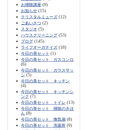
(9)
お掃除講座
(15)
お知らせ
(12)
クリスタルミューズ
(2)
ごあいさつ
(5)
スタジオ
(53)
ハウスクリーニング
(145)
ブログ
(18)
ライフオーガナイズ
(1)
今日の美セット
今日の美セット ガスコンロ
(6)
今日の美セット ガラスサッ
(5)
シ
今日の美セット キッチン
(4)
今日の美セット キッチンシ
(7)
ンク
(13)
今日の美セット トイレ
今日の美セット 掃除のきほ
(8)
ん
(8)
今日の美セット 換気扇
(9)
今日の美セット 洗面所