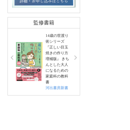
監修書籍
14歳の世渡り
術シリーズ
『正しい目玉
リンネ
焼きの作り方
編集 
増補版』 きち
基本」
んとした大人
い帖
になるための
宝島社
家庭科の教科
書
河出書房新書