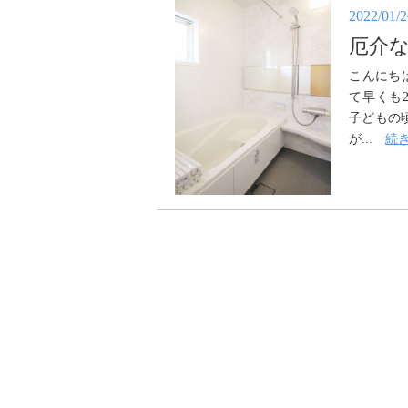
2022/01/
厄介
こんにち
て早くも
子どもの
が...
続き