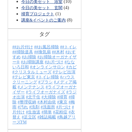
(10)
今日の美セット 浴室
(4)
今日の美セット 玄関
(1)
掃育プロジェクト
(8)
講座&イベントのご案内
タグ
#お片付け
#お風呂掃除
#トイレ
#掃除道具
#換気扇
#木村
おす
すめ
お掃除
お掃除オーガナイザ
ー®
お掃除講座
お片づけ
なな
いろ日和
オンラインサロン
カビ
クリスタルミューズ
テレビ出演
テレビ東京
トイレ掃除
ハウス
クリーニング
ブラシ
メディア掲
載
メンテナンス
ライフオーガナ
イザー
ライフオーガナイズ
ラジ
オ出演
北千住
大掃除
掃育
掃
除
整理収納
木村由依
東京
梅
雨
汚れ
洗剤
洗面所
片づけ
片付け
生放送
簡単
花粉症
衣
替え
足立区
雑誌掲載
鳥越アリ
ーズFM