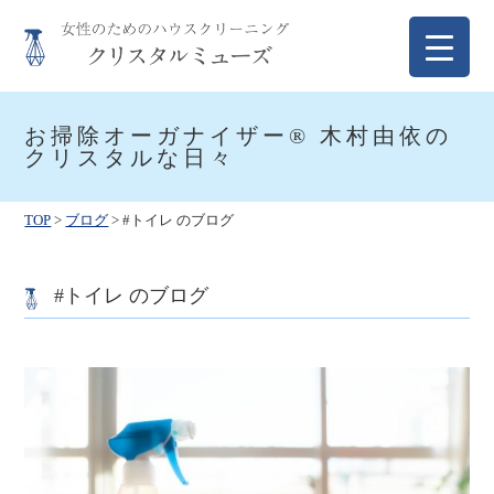
Skip
to
content
クリスタルミューズ
女性のためのハウスクリーニング
お掃除オーガナイザー® 木村由依の
クリスタルな日々
TOP
>
ブログ
>
#トイレ のブログ
#トイレ のブログ