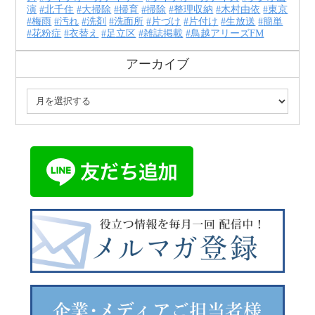
演
北千住
大掃除
掃育
掃除
整理収納
木村由依
東京
梅雨
汚れ
洗剤
洗面所
片づけ
片付け
生放送
簡単
花粉症
衣替え
足立区
雑誌掲載
鳥越アリーズFM
アーカイブ