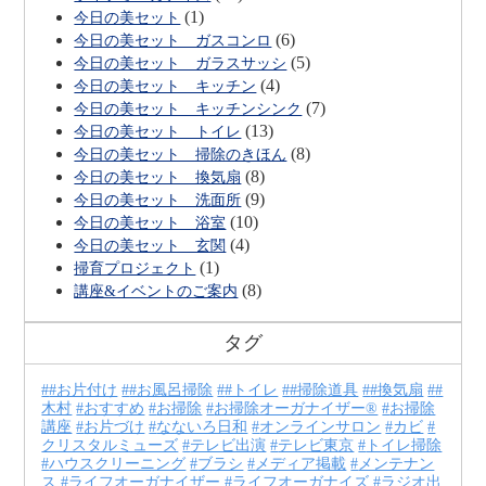
(1)
今日の美セット
(6)
今日の美セット ガスコンロ
(5)
今日の美セット ガラスサッシ
(4)
今日の美セット キッチン
(7)
今日の美セット キッチンシンク
(13)
今日の美セット トイレ
(8)
今日の美セット 掃除のきほん
(8)
今日の美セット 換気扇
(9)
今日の美セット 洗面所
(10)
今日の美セット 浴室
(4)
今日の美セット 玄関
(1)
掃育プロジェクト
(8)
講座&イベントのご案内
タグ
#お片付け
#お風呂掃除
#トイレ
#掃除道具
#換気扇
#
木村
おすすめ
お掃除
お掃除オーガナイザー®
お掃除
講座
お片づけ
なないろ日和
オンラインサロン
カビ
クリスタルミューズ
テレビ出演
テレビ東京
トイレ掃除
ハウスクリーニング
ブラシ
メディア掲載
メンテナン
ス
ライフオーガナイザー
ライフオーガナイズ
ラジオ出