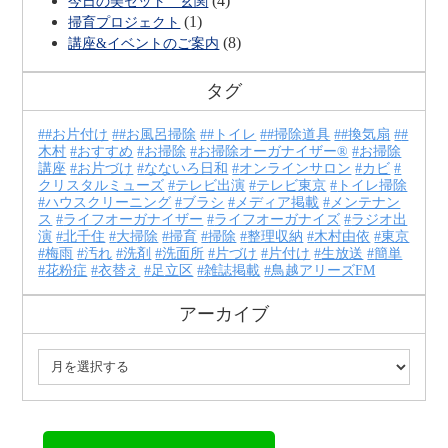
(4)
今日の美セット 玄関
(1)
掃育プロジェクト
(8)
講座&イベントのご案内
タグ
#お片付け
#お風呂掃除
#トイレ
#掃除道具
#換気扇
#
木村
おすすめ
お掃除
お掃除オーガナイザー®
お掃除
講座
お片づけ
なないろ日和
オンラインサロン
カビ
クリスタルミューズ
テレビ出演
テレビ東京
トイレ掃除
ハウスクリーニング
ブラシ
メディア掲載
メンテナン
ス
ライフオーガナイザー
ライフオーガナイズ
ラジオ出
演
北千住
大掃除
掃育
掃除
整理収納
木村由依
東京
梅雨
汚れ
洗剤
洗面所
片づけ
片付け
生放送
簡単
花粉症
衣替え
足立区
雑誌掲載
鳥越アリーズFM
アーカイブ