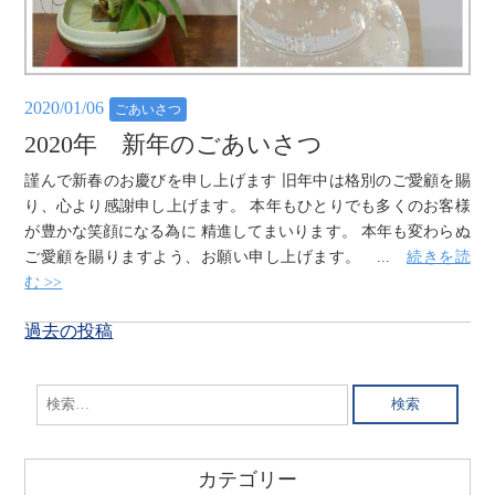
2020/01/06
ごあいさつ
2020年 新年のごあいさつ
謹んで新春のお慶びを申し上げます 旧年中は格別のご愛顧を賜
り、心より感謝申し上げます。 本年もひとりでも多くのお客様
が豊かな笑顔になる為に 精進してまいります。 本年も変わらぬ
ご愛顧を賜りますよう、お願い申し上げます。 ...
続きを読
む >>
投
過去の投稿
稿
ナ
検
ビ
索:
ゲ
ー
カテゴリー
シ