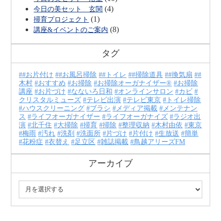
(4)
今日の美セット 玄関
(1)
掃育プロジェクト
(8)
講座&イベントのご案内
タグ
#お片付け
#お風呂掃除
#トイレ
#掃除道具
#換気扇
#
木村
おすすめ
お掃除
お掃除オーガナイザー®
お掃除
講座
お片づけ
なないろ日和
オンラインサロン
カビ
クリスタルミューズ
テレビ出演
テレビ東京
トイレ掃除
ハウスクリーニング
ブラシ
メディア掲載
メンテナン
ス
ライフオーガナイザー
ライフオーガナイズ
ラジオ出
演
北千住
大掃除
掃育
掃除
整理収納
木村由依
東京
梅雨
汚れ
洗剤
洗面所
片づけ
片付け
生放送
簡単
花粉症
衣替え
足立区
雑誌掲載
鳥越アリーズFM
アーカイブ