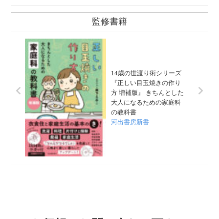
監修書籍
14歳の世渡り術シリーズ
『正しい目玉焼きの作り
方 増補版』 きちんとした
大人になるための家庭科
の教科書
河出書房新書