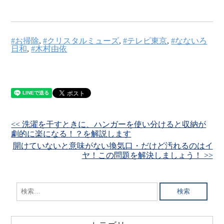
お掃除
,
クリスタルミューズ
,
テレビ東京
,
なないろ
日和
,
木村由依
<< 洗濯を干すときに、ハンガーを使い分けると収納が
劇的に楽になる！？を解説します
開けていないと意味がない換気口・だけど汚れるのはイ
ヤ！この問題を解決しましょう！ >>
検
索: