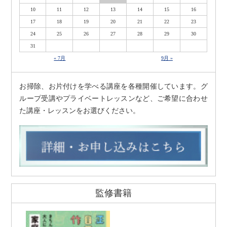
10
11
12
13
14
15
16
17
18
19
20
21
22
23
24
25
26
27
28
29
30
31
« 7月
9月 »
お掃除、お片付けを学べる講座を各種開催しています。グ
ループ受講やプライベートレッスンなど、ご希望に合わせ
た講座・レッスンをお選びください。
監修書籍