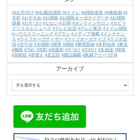
#お片付け
#お風呂掃除
#トイレ
#掃除道具
#換気扇
#
木村
おすすめ
お掃除
お掃除オーガナイザー®
お掃除
講座
お片づけ
なないろ日和
オンラインサロン
カビ
クリスタルミューズ
テレビ出演
テレビ東京
トイレ掃除
ハウスクリーニング
ブラシ
メディア掲載
メンテナン
ス
ライフオーガナイザー
ライフオーガナイズ
ラジオ出
演
北千住
大掃除
掃育
掃除
整理収納
木村由依
東京
梅雨
汚れ
洗剤
洗面所
片づけ
片付け
生放送
簡単
花粉症
衣替え
足立区
雑誌掲載
鳥越アリーズFM
アーカイブ