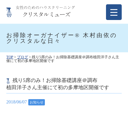
Skip
to
content
クリスタルミューズ
女性のためのハウスクリーニング
お掃除オーガナイザー® 木村由依の
クリスタルな日々
TOP
>
ブログ
>
残り5席のみ！お掃除基礎講座＠調布
植田洋子さん主
催にて初の多摩地区開催です
残り5席のみ！お掃除基礎講座＠調布
植田洋子さん主催にて初の多摩地区開催です
2018/06/07
お知らせ