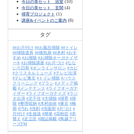
(10)
今日の美セット 浴室
(4)
今日の美セット 玄関
(1)
掃育プロジェクト
(8)
講座&イベントのご案内
タグ
#お片付け
#お風呂掃除
#トイレ
#掃除道具
#換気扇
#木村
おす
すめ
お掃除
お掃除オーガナイザ
ー®
お掃除講座
お片づけ
なな
いろ日和
オンラインサロン
カビ
クリスタルミューズ
テレビ出演
テレビ東京
トイレ掃除
ハウス
クリーニング
ブラシ
メディア掲
載
メンテナンス
ライフオーガナ
イザー
ライフオーガナイズ
ラジ
オ出演
北千住
大掃除
掃育
掃
除
整理収納
木村由依
東京
梅
雨
汚れ
洗剤
洗面所
片づけ
片付け
生放送
簡単
花粉症
衣
替え
足立区
雑誌掲載
鳥越アリ
ーズFM