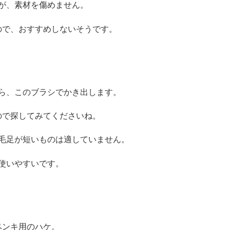
が、素材を傷めません。
ので、おすすめしないそうです。
14歳の世渡り
術シリーズ
「正しい目玉
ら、このブラシでかき出します。
焼きの作り方
〜きちんとし
ので探してみてくださいね。
た大人になる
ための家庭科
毛足が短いものは適していません。
の教科書〜」
河出書房新書
が使いやすいです。
ペンキ用のハケ。