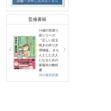
監修書籍
14歳の世渡り
術シリーズ
『正しい目玉
リンネ
焼きの作り方
編集 
増補版』 きち
基本」
んとした大人
い帖
になるための
宝島社
家庭科の教科
書
河出書房新書