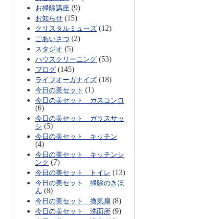
(9)
お掃除講座
(15)
お知らせ
(12)
クリスタルミューズ
(2)
ごあいさつ
(5)
スタジオ
(53)
ハウスクリーニング
(145)
ブログ
(18)
ライフオーガナイズ
(1)
今日の美セット
今日の美セット ガスコンロ
(6)
今日の美セット ガラスサッ
(5)
シ
今日の美セット キッチン
(4)
今日の美セット キッチンシ
(7)
ンク
(13)
今日の美セット トイレ
今日の美セット 掃除のきほ
(8)
ん
(8)
今日の美セット 換気扇
(9)
今日の美セット 洗面所