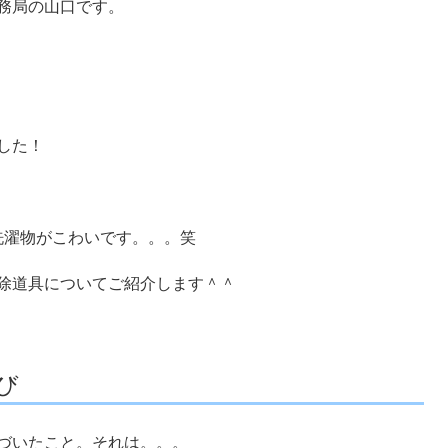
務局の山口です。
した！
洗濯物がこわいです。。。笑
除道具についてご紹介します＾＾
び
づいたこと。それは。。。