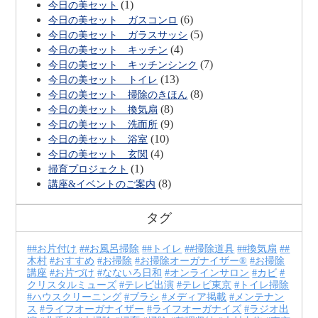
(1)
今日の美セット
(6)
今日の美セット ガスコンロ
(5)
今日の美セット ガラスサッシ
(4)
今日の美セット キッチン
(7)
今日の美セット キッチンシンク
(13)
今日の美セット トイレ
(8)
今日の美セット 掃除のきほん
(8)
今日の美セット 換気扇
(9)
今日の美セット 洗面所
(10)
今日の美セット 浴室
(4)
今日の美セット 玄関
(1)
掃育プロジェクト
(8)
講座&イベントのご案内
タグ
#お片付け
#お風呂掃除
#トイレ
#掃除道具
#換気扇
#
木村
おすすめ
お掃除
お掃除オーガナイザー®
お掃除
講座
お片づけ
なないろ日和
オンラインサロン
カビ
クリスタルミューズ
テレビ出演
テレビ東京
トイレ掃除
ハウスクリーニング
ブラシ
メディア掲載
メンテナン
ス
ライフオーガナイザー
ライフオーガナイズ
ラジオ出