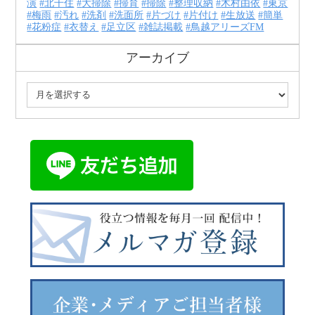
演
北千住
大掃除
掃育
掃除
整理収納
木村由依
東京
梅雨
汚れ
洗剤
洗面所
片づけ
片付け
生放送
簡単
花粉症
衣替え
足立区
雑誌掲載
鳥越アリーズFM
アーカイブ