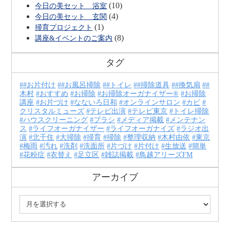
(10)
今日の美セット 浴室
(4)
今日の美セット 玄関
(1)
掃育プロジェクト
(8)
講座&イベントのご案内
タグ
#お片付け
#お風呂掃除
#トイレ
#掃除道具
#換気扇
#
木村
おすすめ
お掃除
お掃除オーガナイザー®
お掃除
講座
お片づけ
なないろ日和
オンラインサロン
カビ
クリスタルミューズ
テレビ出演
テレビ東京
トイレ掃除
ハウスクリーニング
ブラシ
メディア掲載
メンテナン
ス
ライフオーガナイザー
ライフオーガナイズ
ラジオ出
演
北千住
大掃除
掃育
掃除
整理収納
木村由依
東京
梅雨
汚れ
洗剤
洗面所
片づけ
片付け
生放送
簡単
花粉症
衣替え
足立区
雑誌掲載
鳥越アリーズFM
アーカイブ