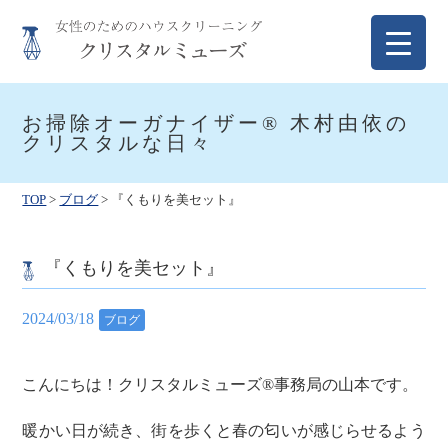
Skip
to
content
クリスタルミューズ
女性のためのハウスクリーニング
お掃除オーガナイザー® 木村由依の
クリスタルな日々
TOP
>
ブログ
>
『くもりを美セット』
『くもりを美セット』
2024/03/18
ブログ
こんにちは！クリスタルミューズ®️事務局の山本です。
暖かい日が続き、街を歩くと春の匂いが感じらせるよう