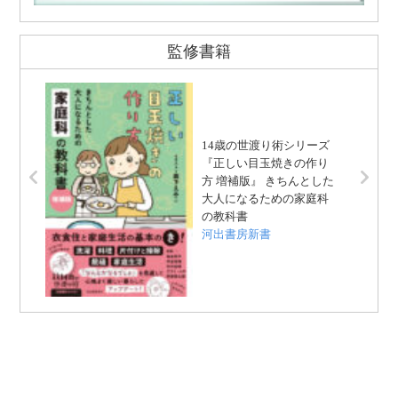
監修書籍
14歳の世渡り術シリーズ
『正しい目玉焼きの作り
方 増補版』 きちんとした
大人になるための家庭科
の教科書
河出書房新書