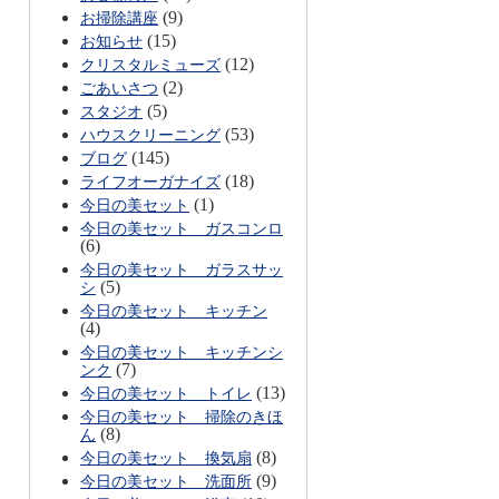
(9)
お掃除講座
(15)
お知らせ
(12)
クリスタルミューズ
(2)
ごあいさつ
(5)
スタジオ
(53)
ハウスクリーニング
(145)
ブログ
(18)
ライフオーガナイズ
(1)
今日の美セット
今日の美セット ガスコンロ
(6)
今日の美セット ガラスサッ
(5)
シ
今日の美セット キッチン
(4)
今日の美セット キッチンシ
(7)
ンク
(13)
今日の美セット トイレ
今日の美セット 掃除のきほ
(8)
ん
(8)
今日の美セット 換気扇
(9)
今日の美セット 洗面所