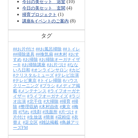
(10)
今日の美セット 浴室
(4)
今日の美セット 玄関
(1)
掃育プロジェクト
(8)
講座&イベントのご案内
タグ
#お片付け
#お風呂掃除
#トイレ
#掃除道具
#換気扇
#木村
おす
すめ
お掃除
お掃除オーガナイザ
ー®
お掃除講座
お片づけ
なな
いろ日和
オンラインサロン
カビ
クリスタルミューズ
テレビ出演
テレビ東京
トイレ掃除
ハウス
クリーニング
ブラシ
メディア掲
載
メンテナンス
ライフオーガナ
イザー
ライフオーガナイズ
ラジ
オ出演
北千住
大掃除
掃育
掃
除
整理収納
木村由依
東京
梅
雨
汚れ
洗剤
洗面所
片づけ
片付け
生放送
簡単
花粉症
衣
替え
足立区
雑誌掲載
鳥越アリ
ーズFM