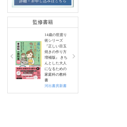
監修書籍
14歳の世渡り
術シリーズ
『正しい目玉
リンネ
焼きの作り方
編集 
増補版』 きち
基本」
んとした大人
い帖
になるための
宝島社
家庭科の教科
書
河出書房新書