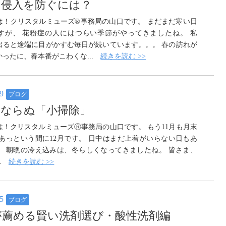
の侵入を防ぐには？
は！クリスタルミューズ®️事務局の山口です。 まだまだ寒い日
すが、 花粉症の人にはつらい季節がやってきましたね。 私
出ると途端に目がかすむ毎日が続いています。。。 春の訪れが
かったに、春本番がこわくな...
続きを読む >>
29
ブログ
除ならぬ「小掃除」
は！クリスタルミューズⓇ事務局の山口です。 もう11月も月末
 あっという間に12月です。 日中はまだ上着がいらない日もあ
、 朝晩の冷え込みは、冬らしくなってきましたね。 皆さま、
..
続きを読む >>
05
ブログ
が薦める賢い洗剤選び・酸性洗剤編