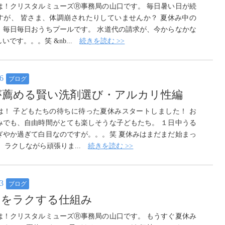
は！クリスタルミューズⓇ事務局の山口です。 毎日暑い日が続
すが、 皆さま、体調崩されたりしていませんか？ 夏休み中の
、毎日毎日おうちプールです。 水道代の請求が、今からなかな
いです。。。笑 &nb...
続きを読む >>
26
ブログ
が薦める賢い洗剤選び・アルカリ性編
は！ 子どもたちの待ちに待った夏休みスタートしました！ お
みでも、自由時間がとても楽しそうな子どもたち。 １日中うる
ぎやか過ぎて白目なのですが。。。笑 夏休みはまだまだ始まっ
 ラクしながら頑張りま...
続きを読む >>
13
ブログ
みをラクする仕組み
は！クリスタルミューズⓇ事務局の山口です。 もうすぐ夏休み