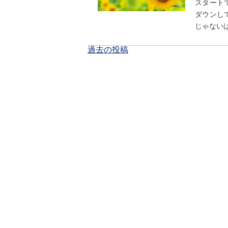
スタート
ダウンし
じゃないは
投
過去の投稿
稿
ナ
ビ
ゲ
ー
シ
ョ
ン