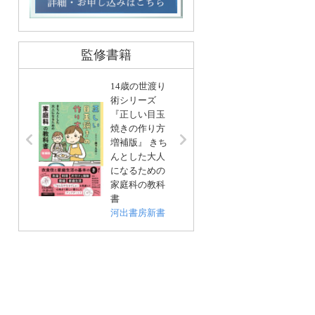
監修書籍
14歳の世渡り
術シリーズ
『正しい目玉
リンネ
焼きの作り方
編集 
増補版』 きち
基本」
んとした大人
い帖
になるための
宝島社
家庭科の教科
書
河出書房新書