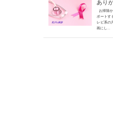
あり
お掃除か
ポートす
レビ系の
画にし..