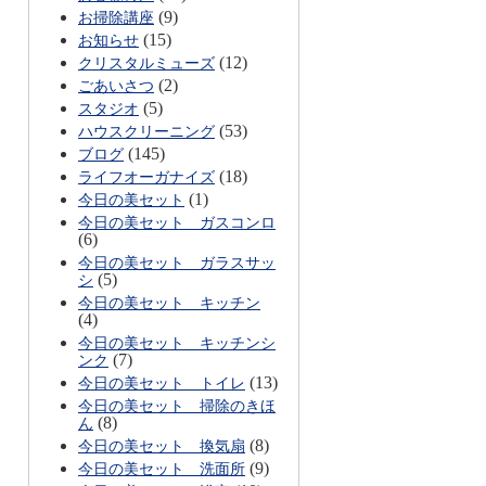
(9)
お掃除講座
(15)
お知らせ
(12)
クリスタルミューズ
(2)
ごあいさつ
(5)
スタジオ
(53)
ハウスクリーニング
(145)
ブログ
(18)
ライフオーガナイズ
(1)
今日の美セット
今日の美セット ガスコンロ
(6)
今日の美セット ガラスサッ
(5)
シ
今日の美セット キッチン
(4)
今日の美セット キッチンシ
(7)
ンク
(13)
今日の美セット トイレ
今日の美セット 掃除のきほ
(8)
ん
(8)
今日の美セット 換気扇
(9)
今日の美セット 洗面所