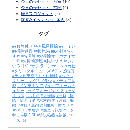
(10)
今日の美セット 浴室
(4)
今日の美セット 玄関
(1)
掃育プロジェクト
(8)
講座&イベントのご案内
タグ
#お片付け
#お風呂掃除
#トイレ
#掃除道具
#換気扇
#木村
おす
すめ
お掃除
お掃除オーガナイザ
ー®
お掃除講座
お片づけ
なな
いろ日和
オンラインサロン
カビ
クリスタルミューズ
テレビ出演
テレビ東京
トイレ掃除
ハウス
クリーニング
ブラシ
メディア掲
載
メンテナンス
ライフオーガナ
イザー
ライフオーガナイズ
ラジ
オ出演
北千住
大掃除
掃育
掃
除
整理収納
木村由依
東京
梅
雨
汚れ
洗剤
洗面所
片づけ
片付け
生放送
簡単
花粉症
衣
替え
足立区
雑誌掲載
鳥越アリ
ーズFM