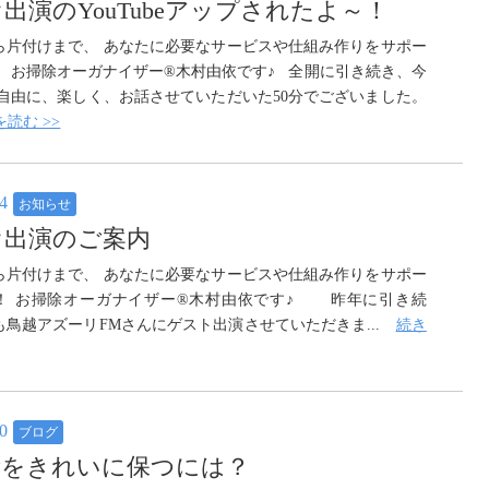
出演のYouTubeアップされたよ～！
ら片付けまで、 あなたに必要なサービスや仕組み作りをサポー
！ お掃除オーガナイザー®木村由依です♪ 全開に引き続き、今
 自由に、楽しく、お話させていただいた50分でございました。
読む >>
04
お知らせ
オ出演のご案内
ら片付けまで、 あなたに必要なサービスや仕組み作りをサポー
！ お掃除オーガナイザー®木村由依です♪ 昨年に引き続
も鳥越アズーリFMさんにゲスト出演させていただきま...
続き
30
ブログ
所をきれいに保つには？