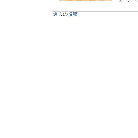
投
過去の投稿
稿
ナ
ビ
ゲ
ー
シ
ョ
ン