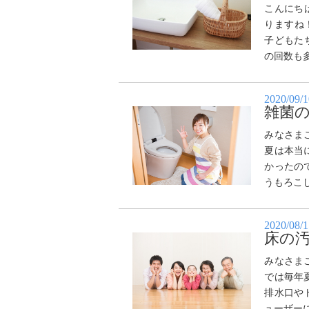
こんにち
りますね
子どもた
の回数も多
2020/09/
雑菌の
みなさま
夏は本当
かったの
うもろこ
2020/08/
床の
みなさま
では毎年
排水口や
ューザーに