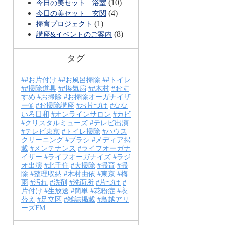
(10)
今日の美セット 浴室
(4)
今日の美セット 玄関
(1)
掃育プロジェクト
(8)
講座&イベントのご案内
タグ
#お片付け
#お風呂掃除
#トイレ
#掃除道具
#換気扇
#木村
おす
すめ
お掃除
お掃除オーガナイザ
ー®
お掃除講座
お片づけ
なな
いろ日和
オンラインサロン
カビ
クリスタルミューズ
テレビ出演
テレビ東京
トイレ掃除
ハウス
クリーニング
ブラシ
メディア掲
載
メンテナンス
ライフオーガナ
イザー
ライフオーガナイズ
ラジ
オ出演
北千住
大掃除
掃育
掃
除
整理収納
木村由依
東京
梅
雨
汚れ
洗剤
洗面所
片づけ
片付け
生放送
簡単
花粉症
衣
替え
足立区
雑誌掲載
鳥越アリ
ーズFM