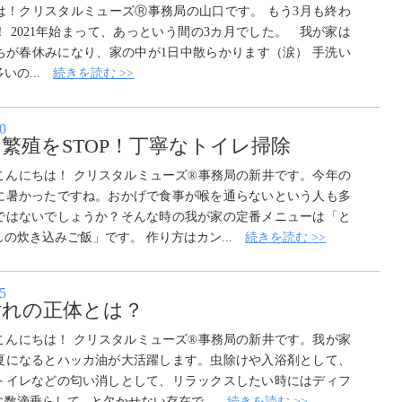
は！クリスタルミューズⓇ事務局の山口です。 もう3月も終わ
！ 2021年始まって、あっという間の3カ月でした。 我が家は
ちが春休みになり、家の中が1日中散らかります（涙） 手洗い
いの...
続きを読む >>
10
繁殖をSTOP！丁寧なトイレ掃除
こんにちは！ クリスタルミューズ®事務局の新井です。今年の
に暑かったですね。おかげで食事が喉を通らないという人も多
ではないでしょうか？そんな時の我が家の定番メニューは「と
しの炊き込みご飯」です。 作り方はカン...
続きを読む >>
15
汚れの正体とは？
こんにちは！ クリスタルミューズ®事務局の新井です。我が家
夏になるとハッカ油が大活躍します。虫除けや入浴剤として、
トイレなどの匂い消しとして、リラックスしたい時にはディフ
数滴垂らして...と欠かせない存在で...
続きを読む >>