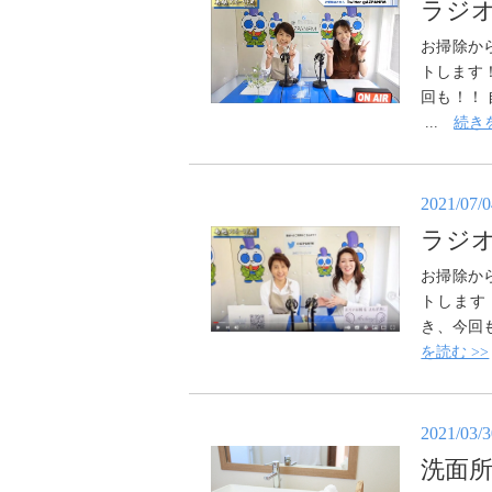
ラジオ
お掃除か
トします
回も！！
...
続きを
2021/07/
ラジ
お掃除か
トします
き、今回
を読む >>
2021/03/
洗面