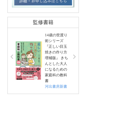
監修書籍
14歳の世渡り
術シリーズ
『正しい目玉
リンネ
焼きの作り方
編集 
増補版』 きち
基本」
んとした大人
い帖
になるための
宝島社
家庭科の教科
書
河出書房新書