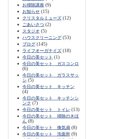
(9)
お掃除講座
(15)
お知らせ
(12)
クリスタルミューズ
(2)
ごあいさつ
(5)
スタジオ
(53)
ハウスクリーニング
(145)
ブログ
(18)
ライフオーガナイズ
(1)
今日の美セット
今日の美セット ガスコンロ
(6)
今日の美セット ガラスサッ
(5)
シ
今日の美セット キッチン
(4)
今日の美セット キッチンシ
(7)
ンク
(13)
今日の美セット トイレ
今日の美セット 掃除のきほ
(8)
ん
(8)
今日の美セット 換気扇
(9)
今日の美セット 洗面所