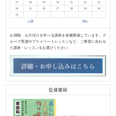
17
18
19
20
21
22
23
24
25
26
27
28
29
30
31
« 7月
9月 »
お掃除、お片付けを学べる講座を各種開催しています。グ
ループ受講やプライベートレッスンなど、ご希望に合わせ
た講座・レッスンをお選びください。
監修書籍