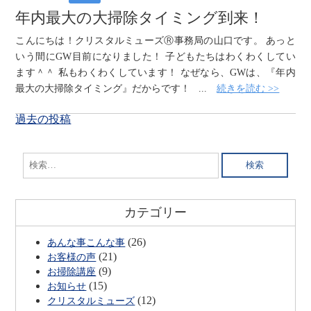
年内最大の大掃除タイミング到来！
こんにちは！クリスタルミューズⓇ事務局の山口です。 あっと
いう間にGW目前になりました！ 子どもたちはわくわくしてい
ます＾＾ 私もわくわくしています！ なぜなら、GWは、『年内
最大の大掃除タイミング』だからです！ ...
続きを読む >>
投
過去の投稿
稿
ナ
検
ビ
索:
ゲ
ー
カテゴリー
シ
ョ
(26)
あんな事こんな事
ン
(21)
お客様の声
(9)
お掃除講座
(15)
お知らせ
(12)
クリスタルミューズ