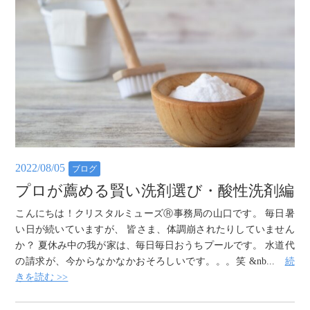
2022/08/05
ブログ
プロが薦める賢い洗剤選び・酸性洗剤編
こんにちは！クリスタルミューズⓇ事務局の山口です。 毎日暑
い日が続いていますが、 皆さま、体調崩されたりしていません
か？ 夏休み中の我が家は、毎日毎日おうちプールです。 水道代
の請求が、今からなかなかおそろしいです。。。笑 &nb...
続
きを読む >>