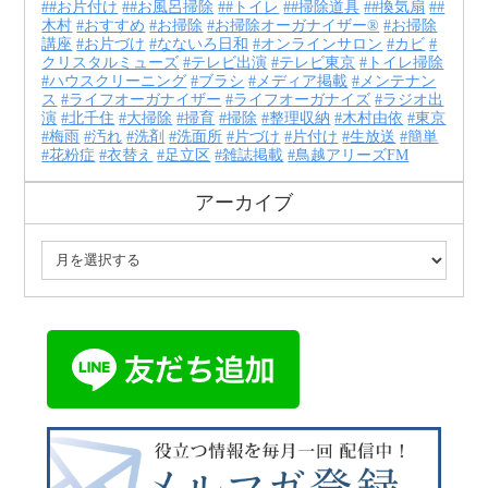
#お片付け
#お風呂掃除
#トイレ
#掃除道具
#換気扇
#
木村
おすすめ
お掃除
お掃除オーガナイザー®
お掃除
講座
お片づけ
なないろ日和
オンラインサロン
カビ
クリスタルミューズ
テレビ出演
テレビ東京
トイレ掃除
ハウスクリーニング
ブラシ
メディア掲載
メンテナン
ス
ライフオーガナイザー
ライフオーガナイズ
ラジオ出
演
北千住
大掃除
掃育
掃除
整理収納
木村由依
東京
梅雨
汚れ
洗剤
洗面所
片づけ
片付け
生放送
簡単
花粉症
衣替え
足立区
雑誌掲載
鳥越アリーズFM
アーカイブ