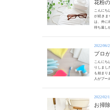
花粉
こんにち
が続きま
は、外に
待ち遠し
2022/06/
プロ
こんにち
りしまし
も始まり
人がプー
2022/02/
お掃