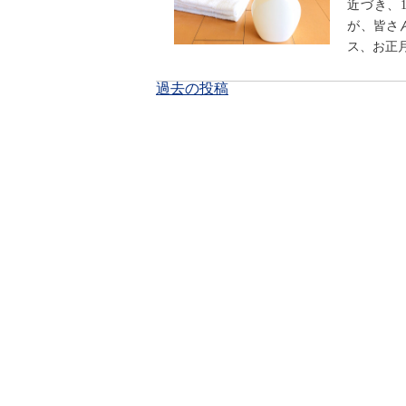
近づき、
が、皆さ
ス、お正月
投
過去の投稿
稿
ナ
ビ
ゲ
ー
シ
ョ
ン