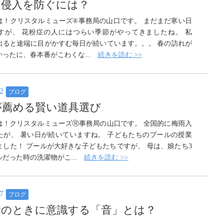
の侵入を防ぐには？
は！クリスタルミューズ®️事務局の山口です。 まだまだ寒い日
すが、 花粉症の人にはつらい季節がやってきましたね。 私
出ると途端に目がかすむ毎日が続いています。。。 春の訪れが
かったに、春本番がこわくな...
続きを読む >>
22
ブログ
が薦める賢い道具選び
は！クリスタルミューズⓇ事務局の山口です。 全国的に梅雨入
たが、 暑い日が続いていますね。 子どもたちのプールの授業
ました！ プールが大好きな子どもたちですが、 母は、娘たち3
ルだった時の洗濯物がこ...
続きを読む >>
17
ブログ
除のときに意識する「音」とは？