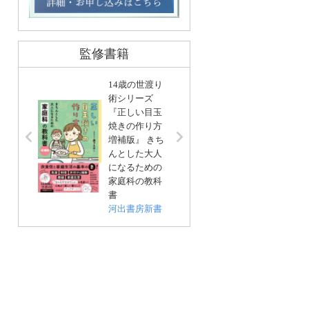
監修書籍
14歳の世渡り
術シリーズ
『正しい目玉
リンネ
焼きの作り方
編集 
増補版』 きち
基本」
んとした大人
い帖
になるための
宝島社
家庭科の教科
書
河出書房新書