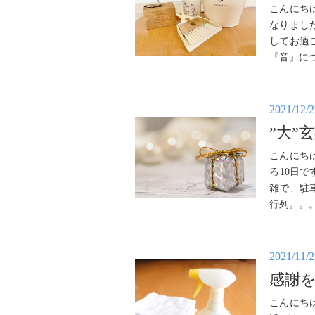
こんにち
なりまし
してお過
『音』に
2021/12/
”大”
こんにち
ろ10日
雑で、駐
行列。。。
2021/11/
感謝
こんにち