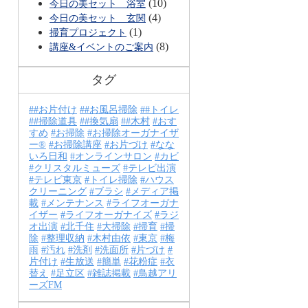
(10)
今日の美セット 浴室
(4)
今日の美セット 玄関
(1)
掃育プロジェクト
(8)
講座&イベントのご案内
タグ
#お片付け
#お風呂掃除
#トイレ
#掃除道具
#換気扇
#木村
おす
すめ
お掃除
お掃除オーガナイザ
ー®
お掃除講座
お片づけ
なな
いろ日和
オンラインサロン
カビ
クリスタルミューズ
テレビ出演
テレビ東京
トイレ掃除
ハウス
クリーニング
ブラシ
メディア掲
載
メンテナンス
ライフオーガナ
イザー
ライフオーガナイズ
ラジ
オ出演
北千住
大掃除
掃育
掃
除
整理収納
木村由依
東京
梅
雨
汚れ
洗剤
洗面所
片づけ
片付け
生放送
簡単
花粉症
衣
替え
足立区
雑誌掲載
鳥越アリ
ーズFM