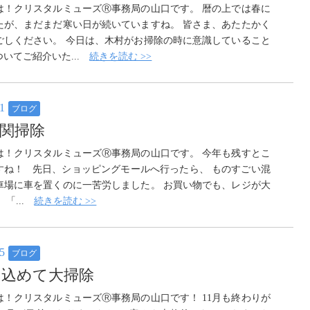
は！クリスタルミューズⓇ事務局の山口です。 暦の上では春に
たが、まだまだ寒い日が続いていますね。 皆さま、あたたかく
ごしください。 今日は、木村がお掃除の時に意識していること
ついてご紹介いた...
続きを読む >>
21
ブログ
玄関掃除
は！クリスタルミューズⓇ事務局の山口です。 今年も残すとこ
ですね！ 先日、ショッピングモールへ行ったら、 ものすごい混
車場に車を置くのに一苦労しました。 お買い物でも、レジが大
 「...
続きを読む >>
25
ブログ
を込めて大掃除
は！クリスタルミューズⓇ事務局の山口です！ 11月も終わりが