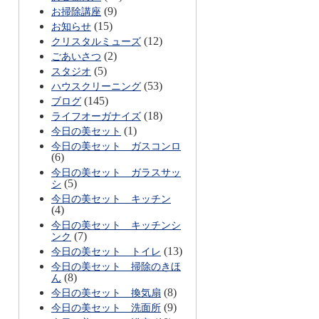
(9)
お掃除講座
(15)
お知らせ
(12)
クリスタルミューズ
(2)
ごあいさつ
(5)
スタジオ
(53)
ハウスクリーニング
(145)
ブログ
(18)
ライフオーガナイズ
(1)
今日の美セット
今日の美セット ガスコンロ
(6)
今日の美セット ガラスサッ
(5)
シ
今日の美セット キッチン
(4)
今日の美セット キッチンシ
(7)
ンク
(13)
今日の美セット トイレ
今日の美セット 掃除のきほ
(8)
ん
(8)
今日の美セット 換気扇
(9)
今日の美セット 洗面所