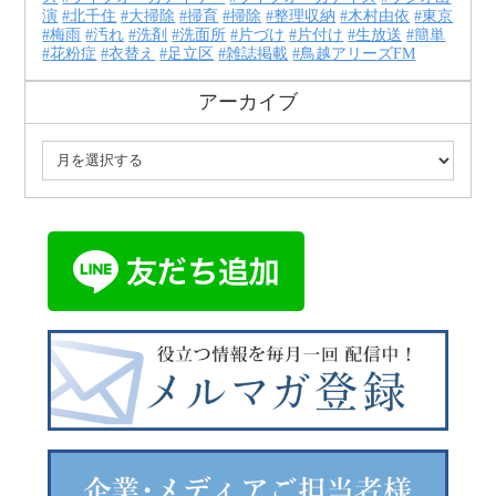
演
北千住
大掃除
掃育
掃除
整理収納
木村由依
東京
梅雨
汚れ
洗剤
洗面所
片づけ
片付け
生放送
簡単
花粉症
衣替え
足立区
雑誌掲載
鳥越アリーズFM
アーカイブ