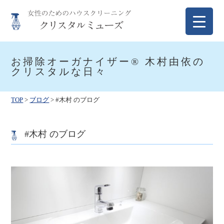
Skip
to
content
クリスタルミューズ
女性のためのハウスクリーニング
お掃除オーガナイザー® 木村由依の
クリスタルな日々
TOP
>
ブログ
>
#木村 のブログ
#木村 のブログ