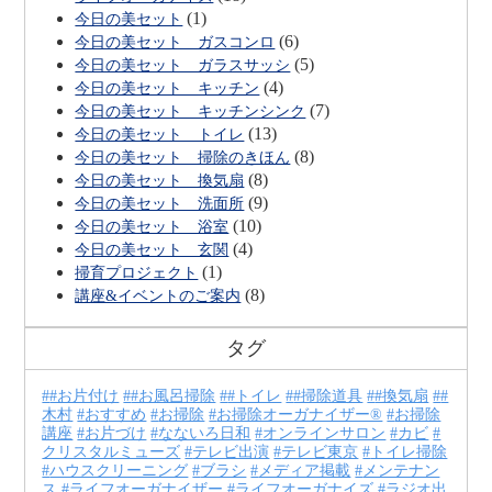
(1)
今日の美セット
(6)
今日の美セット ガスコンロ
(5)
今日の美セット ガラスサッシ
(4)
今日の美セット キッチン
(7)
今日の美セット キッチンシンク
(13)
今日の美セット トイレ
(8)
今日の美セット 掃除のきほん
(8)
今日の美セット 換気扇
(9)
今日の美セット 洗面所
(10)
今日の美セット 浴室
(4)
今日の美セット 玄関
(1)
掃育プロジェクト
(8)
講座&イベントのご案内
タグ
#お片付け
#お風呂掃除
#トイレ
#掃除道具
#換気扇
#
木村
おすすめ
お掃除
お掃除オーガナイザー®
お掃除
講座
お片づけ
なないろ日和
オンラインサロン
カビ
クリスタルミューズ
テレビ出演
テレビ東京
トイレ掃除
ハウスクリーニング
ブラシ
メディア掲載
メンテナン
ス
ライフオーガナイザー
ライフオーガナイズ
ラジオ出