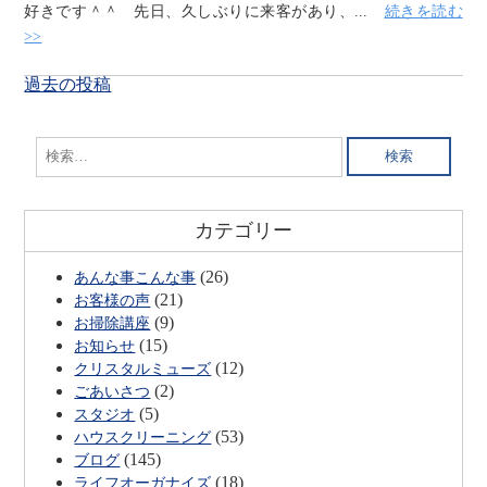
好きです＾＾ 先日、久しぶりに来客があり、...
続きを読む
>>
投
過去の投稿
稿
ナ
検
ビ
索:
ゲ
ー
カテゴリー
シ
ョ
(26)
あんな事こんな事
ン
(21)
お客様の声
(9)
お掃除講座
(15)
お知らせ
(12)
クリスタルミューズ
(2)
ごあいさつ
(5)
スタジオ
(53)
ハウスクリーニング
(145)
ブログ
(18)
ライフオーガナイズ