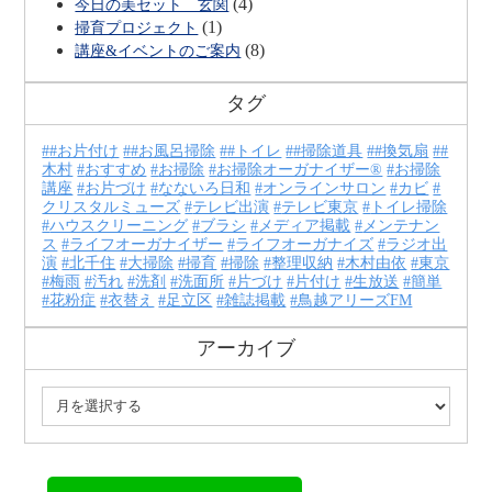
(4)
今日の美セット 玄関
(1)
掃育プロジェクト
(8)
講座&イベントのご案内
タグ
#お片付け
#お風呂掃除
#トイレ
#掃除道具
#換気扇
#
木村
おすすめ
お掃除
お掃除オーガナイザー®
お掃除
講座
お片づけ
なないろ日和
オンラインサロン
カビ
クリスタルミューズ
テレビ出演
テレビ東京
トイレ掃除
ハウスクリーニング
ブラシ
メディア掲載
メンテナン
ス
ライフオーガナイザー
ライフオーガナイズ
ラジオ出
演
北千住
大掃除
掃育
掃除
整理収納
木村由依
東京
梅雨
汚れ
洗剤
洗面所
片づけ
片付け
生放送
簡単
花粉症
衣替え
足立区
雑誌掲載
鳥越アリーズFM
アーカイブ